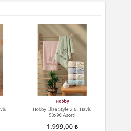
Hobby
Hobby Eliza Style 2 6lı Havlu
Altınba
50x90 Asorti
1.999,00