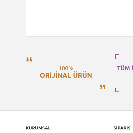
100%
TÜM 
ORiJİNAL ÜRÜN
KURUMSAL
SIPARIŞ