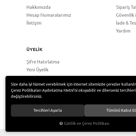
Hakkımızda
Sipariş Ta
Hesap Numaralarımız
Güvenlik &
İletişim
İade & Te
Yardım
ÜYELIK
Şifre Hatırlatma
Yeni Üyelik
Hesabım
Size daha iyi hizmet verebilmek için internet sitemizde çerezler kullanıl
Üye Girişi
Çerez Politikaları Aydınlatma Metni’ni okuyabilir ve dilerseniz tercihleri
değiştirebilirsiniz.
Tercihleri Ayarla
Tümünü Kabul Et
Bayramoğlu Group /
Gizlilik ve Çerez Politikası