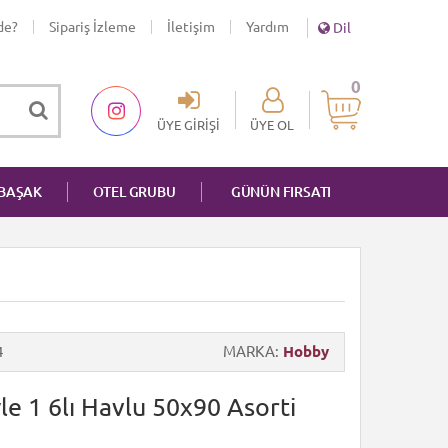
de?
Sipariş İzleme
İletişim
Yardım
Dil
0
ÜYE GIRIŞI
ÜYE OL
NBAŞAK
OTEL GRUBU
GÜNÜN FIRSATI
4
MARKA
Hobby
e 1 6lı Havlu 50x90 Asorti