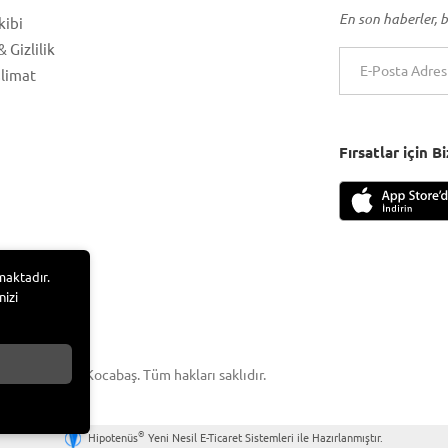
En son haberler, b
kibi
 Gizlilik
slimat
Fırsatlar için 
maktadır.
nizi
 Adem Tufan Kocabaş. Tüm hakları saklıdır.
®
Hipotenüs
Yeni Nesil E-Ticaret Sistemleri ile Hazırlanmıştır.