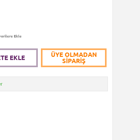
orilere Ekle
ÜYE OLMADAN
TE EKLE
SIPARIŞ
er