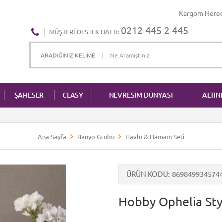
Kargom Nere
0212 445 2 445
MÜŞTERI DESTEK HATTI:
ŞAHESER
CLASY
NEVRESİM DÜNYASI
ALTI
Ana Sayfa
Banyo Grubu
Havlu & Hamam Seti
ÜRÜN KODU
869849934574
Hobby Ophelia Styl