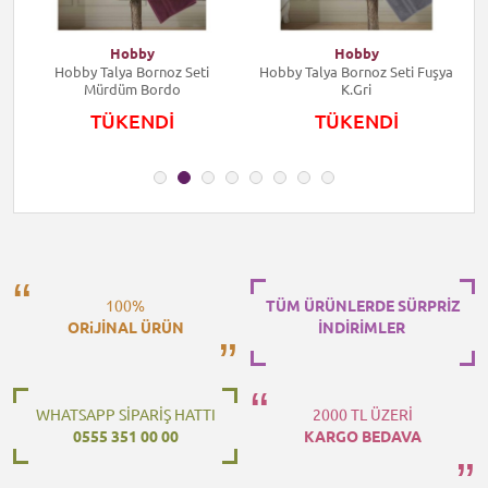
Hobby
Hobby
li
Hobby Talya Bornoz Seti
Hobby Talya Bornoz Seti Fuşya
Mürdüm Bordo
K.Gri
TÜKENDİ
TÜKENDİ
100%
TÜM ÜRÜNLERDE SÜRPRİZ
ORiJİNAL ÜRÜN
İNDİRİMLER
WHATSAPP SİPARİŞ HATTI
2000 TL ÜZERİ
0555 351 00 00
KARGO BEDAVA