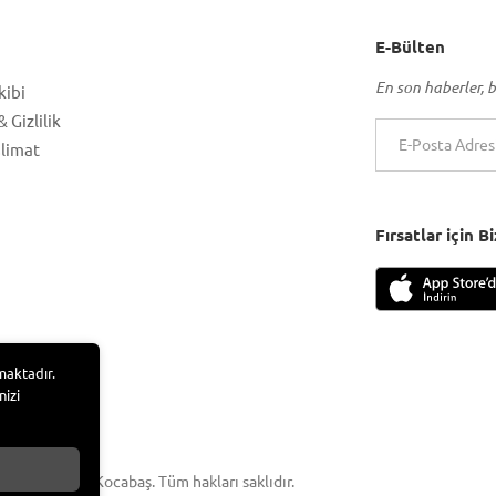
E-Bülten
En son haberler, b
kibi
 Gizlilik
slimat
Fırsatlar için 
maktadır.
nizi
 Adem Tufan Kocabaş. Tüm hakları saklıdır.