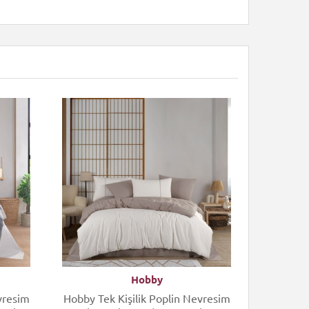
Hobby
vresim
Hobby Tek Kişilik Poplin Nevresim
Cott