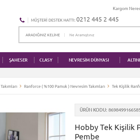
Kargom Nere
0212 445 2 445
MÜŞTERI DESTEK HATTI:
ŞAHESER
CLASY
NEVRESİM DÜNYASI
ALTI
Takımları
Ranforce ( %100 Pamuk ) Nevresim Takımları
Tek Kişilik Ran
ÜRÜN KODU
869849916658
Hobby Tek Kişilik 
Pembe