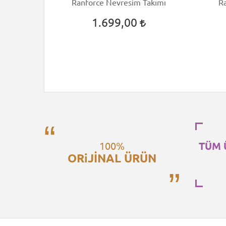
m Takımı
Ranforce Nevresim Takımı
R
1.699,00
100%
TÜM 
ORiJİNAL ÜRÜN