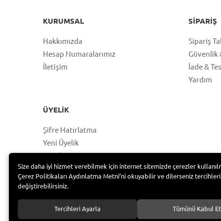
KURUMSAL
SIPARIŞ
Hakkımızda
Sipariş Ta
Hesap Numaralarımız
Güvenlik &
İletişim
İade & Te
Yardım
ÜYELIK
Şifre Hatırlatma
Yeni Üyelik
Hesabım
Size daha iyi hizmet verebilmek için internet sitemizde çerezler kullanıl
Üye Girişi
Çerez Politikaları Aydınlatma Metni’ni okuyabilir ve dilerseniz tercihleri
değiştirebilirsiniz.
Tercihleri Ayarla
Tümünü Kabul Et
Bayramoğlu Group /