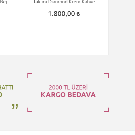
 Bej
Takımı Diamond Krem Kahve
Nevre
1.800,00
HATTI
2000 TL ÜZERİ
0
KARGO BEDAVA