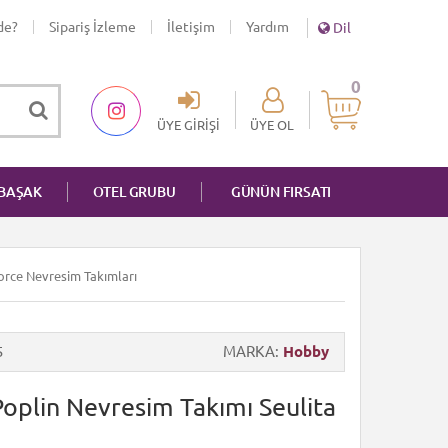
de?
Sipariş İzleme
İletişim
Yardım
Dil
0
ÜYE GIRIŞI
ÜYE OL
NBAŞAK
OTEL GRUBU
GÜNÜN FIRSATI
force Nevresim Takımları
5
MARKA
Hobby
Poplin Nevresim Takımı Seulita