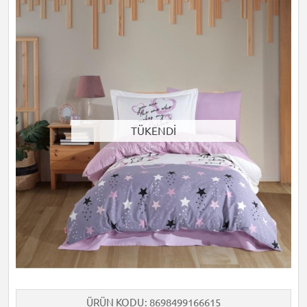
TÜKENDİ
ÜRÜN KODU
8698499166615