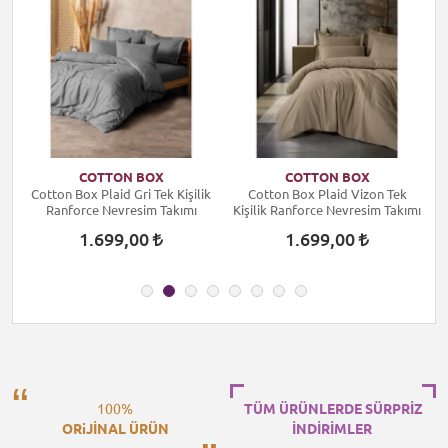
COTTON BOX
COTTON BOX
k
Cotton Box Plaid Gri Tek Kişilik
Cotton Box Plaid Vizon Tek
ı
Ranforce Nevresim Takımı
Kişilik Ranforce Nevresim Takımı
1.699,00
1.699,00
100%
TÜM ÜRÜNLERDE SÜRPRİZ
ORiJİNAL ÜRÜN
İNDİRİMLER