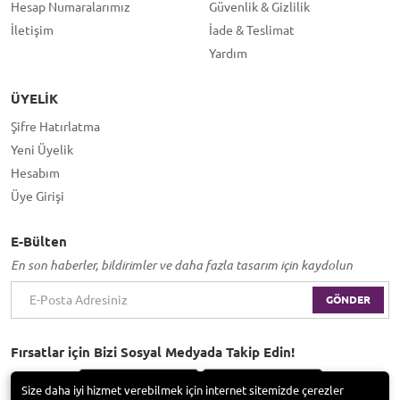
Hesap Numaralarımız
Güvenlik & Gizlilik
İletişim
İade & Teslimat
Yardım
ÜYELIK
Şifre Hatırlatma
Yeni Üyelik
Hesabım
Üye Girişi
E-Bülten
En son haberler, bildirimler ve daha fazla tasarım için kaydolun
GÖNDER
Fırsatlar için Bizi Sosyal Medyada Takip Edin!
Size daha iyi hizmet verebilmek için internet sitemizde çerezler