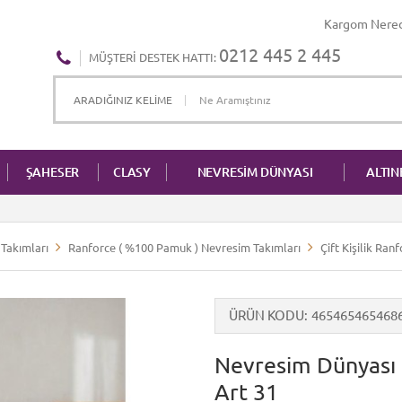
Kargom Nere
0212 445 2 445
MÜŞTERI DESTEK HATTI:
ŞAHESER
CLASY
NEVRESİM DÜNYASI
ALTI
Takımları
Ranforce ( %100 Pamuk ) Nevresim Takımları
Çift Kişilik Ra
ÜRÜN KODU
465465465468
Nevresim Dünyası Ç
Art 31