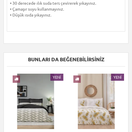
• 30 derecede ılık suda ters çevirerek yıkayınız.
• Çamaşır suyu kullanmayınız.
• Düşük ısıda yıkayınız.
BUNLARI DA BEĞENEBILIRSINIZ
I
YENI
YENI