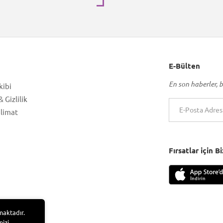
E-Bülten
En son haberler, b
kibi
 Gizlilik
slimat
Fırsatlar için 
maktadır.
nizi