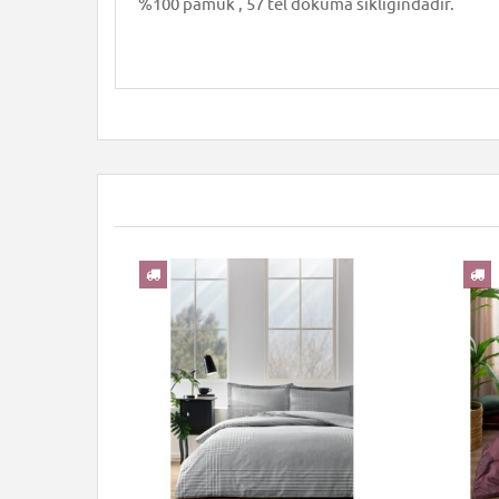
%100 pamuk , 57 tel dokuma sıklığındadır.
YENI