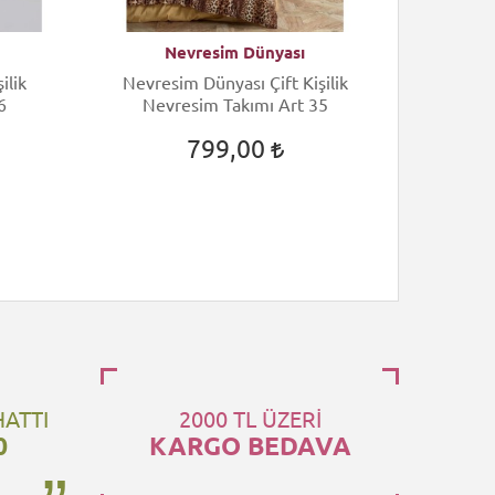
Nevresim Dünyası
N
ilik
Nevresim Dünyası Çift Kişilik
Nevres
6
Nevresim Takımı Art 35
Nev
799,00
HATTI
2000 TL ÜZERİ
0
KARGO BEDAVA