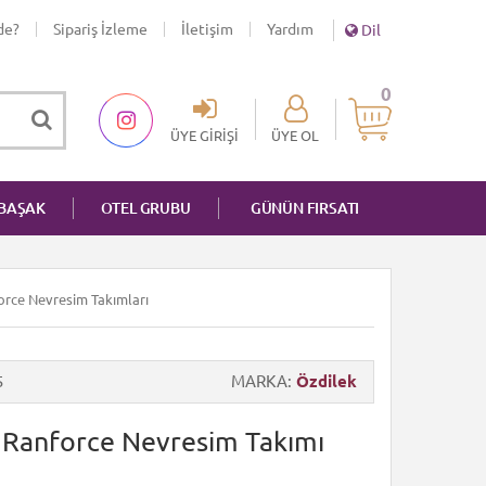
de?
Sipariş İzleme
İletişim
Yardım
Dil
0
ÜYE GIRIŞI
ÜYE OL
NBAŞAK
OTEL GRUBU
GÜNÜN FIRSATI
nforce Nevresim Takımları
5
MARKA
Özdilek
ik Ranforce Nevresim Takımı