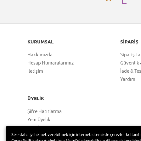
KURUMSAL
SIPARIŞ
Hakkımızda
Sipariş Ta
Hesap Numaralarımız
Güvenlik &
İletişim
İade & Te
Yardım
ÜYELIK
Şifre Hatırlatma
Yeni Üyelik
Hesabım
Size daha iyi hizmet verebilmek için internet sitemizde çerezler kullanıl
Üye Girişi
Çerez Politikaları Aydınlatma Metni’ni okuyabilir ve dilerseniz tercihleri