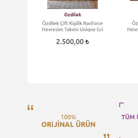
Özdilek
ift Kişilik
Özdilek Çift Kişilik Ranforce
Öz
 Arcane
Nevresim Takımı Unique Gri
Nevr
2.500,00
100%
TÜM 
ORiJİNAL ÜRÜN