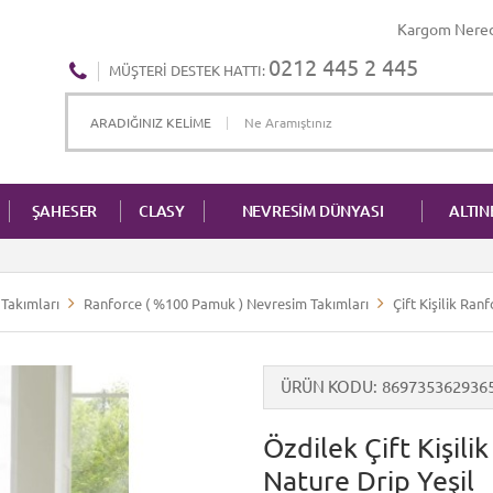
Kargom Nere
0212 445 2 445
MÜŞTERI DESTEK HATTI:
ŞAHESER
CLASY
NEVRESİM DÜNYASI
ALTI
Takımları
Ranforce ( %100 Pamuk ) Nevresim Takımları
Çift Kişilik Ra
ÜRÜN KODU
869735362936
Özdilek Çift Kişil
Nature Drip Yeşil