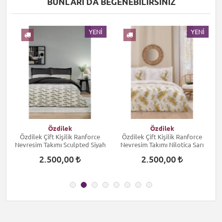
BUNLARI DA BEĞENEBILIRSINIZ
I
YENI
YENI
Özdilek
Özdilek
Özdilek Çift Kişilik Ranforce
Özdilek Çift Kişilik Ranforce
Nevresim Takımı Sculpted Siyah
Nevresim Takımı Nilotica Sarı
2.500,00
2.500,00