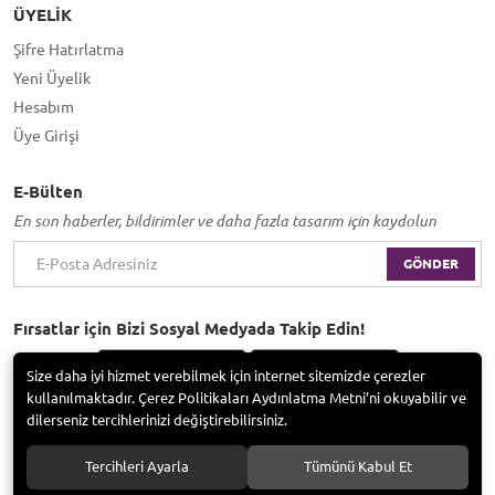
ÜYELIK
Şifre Hatırlatma
Yeni Üyelik
Hesabım
Üye Girişi
E-Bülten
En son haberler, bildirimler ve daha fazla tasarım için kaydolun
GÖNDER
Fırsatlar için Bizi Sosyal Medyada Takip Edin!
Size daha iyi hizmet verebilmek için internet sitemizde çerezler
kullanılmaktadır. Çerez Politikaları Aydınlatma Metni’ni okuyabilir ve
dilerseniz tercihlerinizi değiştirebilirsiniz.
Bayramoğlu Group / Adem Tufan Kocabaş. Tüm hakları saklıdır.
Tercihleri Ayarla
Tümünü Kabul Et