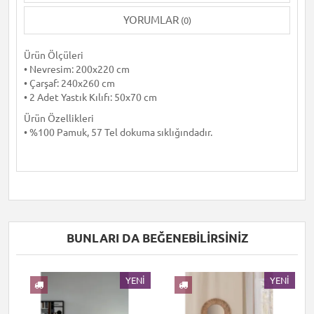
YORUMLAR
(0)
Ürün Ölçüleri
• Nevresim: 200x220 cm
• Çarşaf: 240x260 cm
• 2 Adet Yastık Kılıfı: 50x70 cm
Ürün Özellikleri
• %100 Pamuk, 57 Tel dokuma sıklığındadır.
BUNLARI DA BEĞENEBILIRSINIZ
I
YENI
YENI