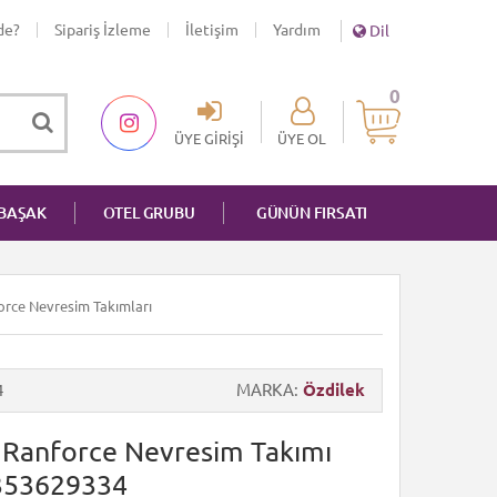
de?
Sipariş İzleme
İletişim
Yardım
Dil
0
ÜYE GIRIŞI
ÜYE OL
NBAŞAK
OTEL GRUBU
GÜNÜN FIRSATI
nforce Nevresim Takımları
4
MARKA
Özdilek
ik Ranforce Nevresim Takımı
353629334