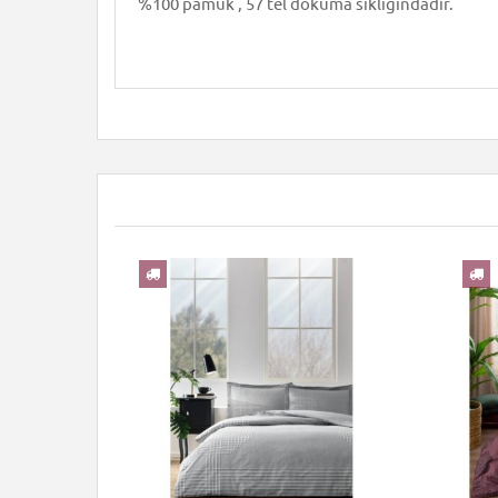
%100 pamuk , 57 tel dokuma sıklığındadır.
YENI