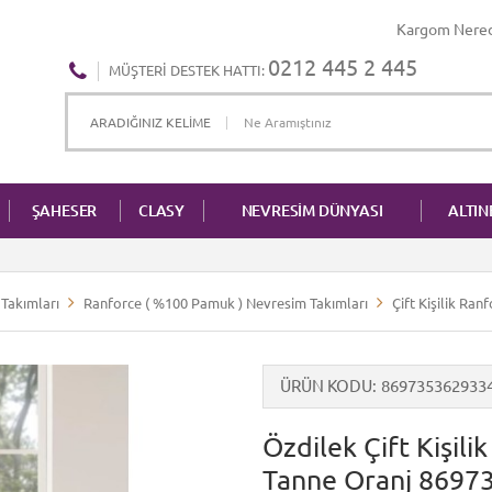
Kargom Nere
0212 445 2 445
MÜŞTERI DESTEK HATTI:
ŞAHESER
CLASY
NEVRESİM DÜNYASI
ALTI
Takımları
Ranforce ( %100 Pamuk ) Nevresim Takımları
Çift Kişilik Ra
ÜRÜN KODU
869735362933
Özdilek Çift Kişil
Tanne Oranj 8697