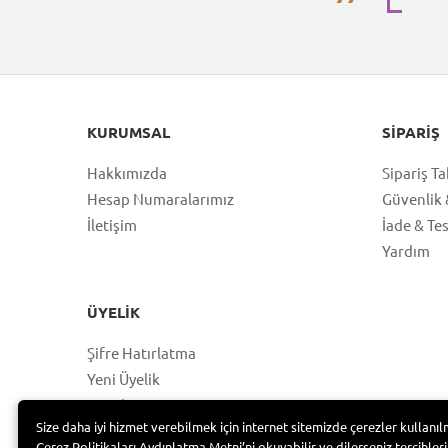
KURUMSAL
SIPARIŞ
Hakkımızda
Sipariş Ta
Hesap Numaralarımız
Güvenlik &
İletişim
İade & Te
Yardım
ÜYELIK
Şifre Hatırlatma
Yeni Üyelik
Hesabım
Size daha iyi hizmet verebilmek için internet sitemizde çerezler kullanıl
Üye Girişi
Çerez Politikaları Aydınlatma Metni’ni okuyabilir ve dilerseniz tercihleri