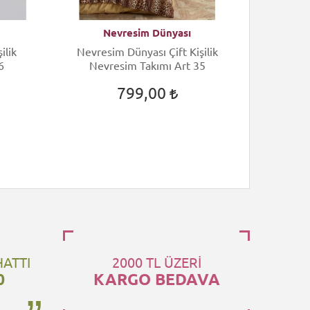
Nevresim Dünyası
N
ilik
Nevresim Dünyası Çift Kişilik
Nevres
6
Nevresim Takımı Art 35
Nev
799,00
HATTI
2000 TL ÜZERİ
0
KARGO BEDAVA