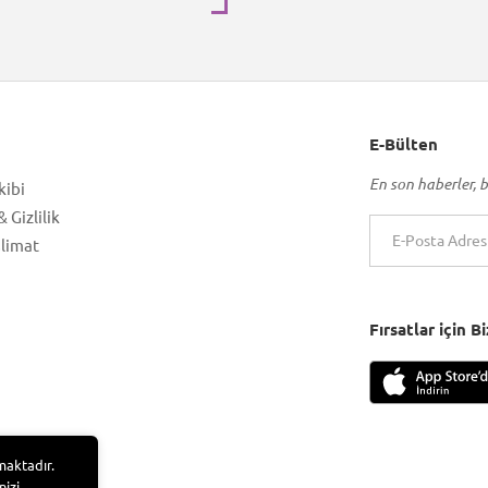
E-Bülten
En son haberler, b
kibi
 Gizlilik
slimat
Fırsatlar için 
maktadır.
nizi