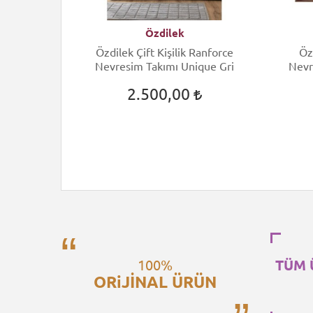
Özdilek
ift Kişilik
Özdilek Çift Kişilik Ranforce
Öz
 Arcane
Nevresim Takımı Unique Gri
Nevr
2.500,00
100%
TÜM 
ORiJİNAL ÜRÜN