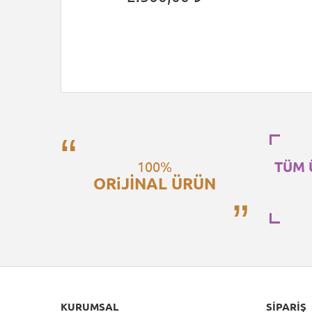
100%
TÜM 
ORiJİNAL ÜRÜN
KURUMSAL
SIPARIŞ