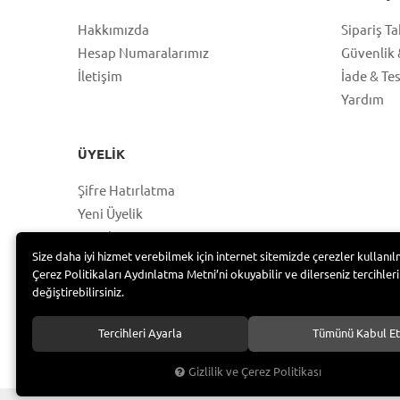
Hakkımızda
Sipariş Ta
Hesap Numaralarımız
Güvenlik &
İletişim
İade & Te
Yardım
ÜYELIK
Şifre Hatırlatma
Yeni Üyelik
Hesabım
Size daha iyi hizmet verebilmek için internet sitemizde çerezler kullanıl
Üye Girişi
Çerez Politikaları Aydınlatma Metni’ni okuyabilir ve dilerseniz tercihleri
değiştirebilirsiniz.
Tercihleri Ayarla
Tümünü Kabul Et
Bayramoğlu Group /
Gizlilik ve Çerez Politikası