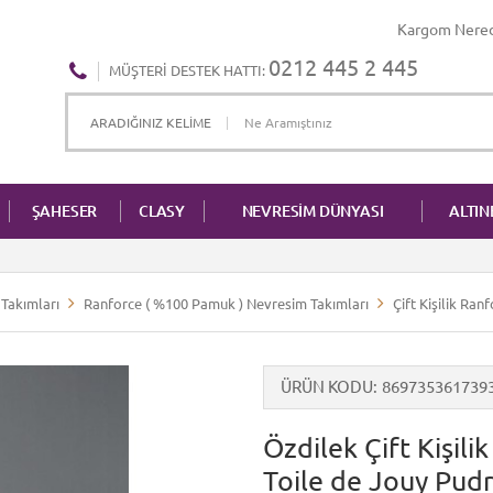
Kargom Nere
0212 445 2 445
MÜŞTERI DESTEK HATTI:
ŞAHESER
CLASY
NEVRESİM DÜNYASI
ALTI
Takımları
Ranforce ( %100 Pamuk ) Nevresim Takımları
Çift Kişilik Ra
ÜRÜN KODU
869735361739
Özdilek Çift Kişil
Toile de Jouy Pud