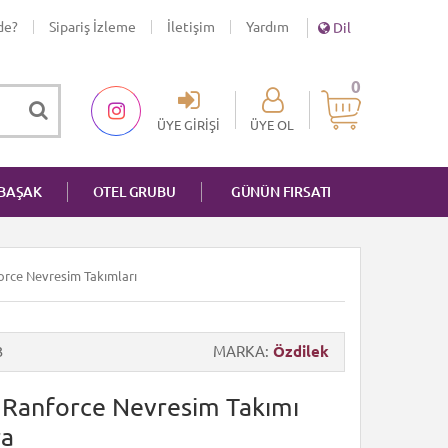
de?
Sipariş İzleme
İletişim
Yardım
Dil
0
ÜYE GIRIŞI
ÜYE OL
NBAŞAK
OTEL GRUBU
GÜNÜN FIRSATI
nforce Nevresim Takımları
3
MARKA
Özdilek
ik Ranforce Nevresim Takımı
ra