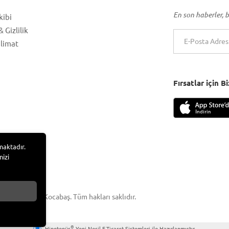
En son haberler, b
kibi
 Gizlilik
slimat
Fırsatlar için 
maktadır.
nizi
 Adem Tufan Kocabaş. Tüm hakları saklıdır.
®
Hipotenüs
Yeni Nesil E-Ticaret Sistemleri ile Hazırlanmıştır.