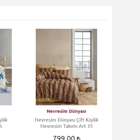
Nevresim Dünyası
N
ilik
Nevresim Dünyası Çift Kişilik
Nevres
6
Nevresim Takımı Art 35
Nev
799,00