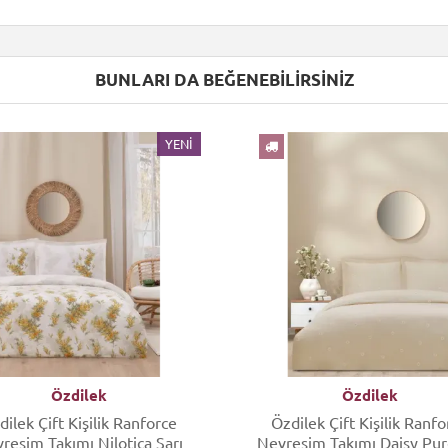
BUNLARI DA BEĞENEBILIRSINIZ
YENI
Özdilek
Özdilek
dilek Çift Kişilik Ranforce
Özdilek Çift Kişilik Ranfo
resim Takımı Nilotica Sarı
Nevresim Takımı Daisy Pur