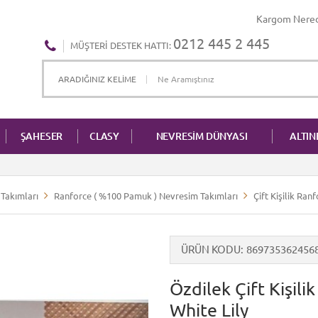
Kargom Nere
0212 445 2 445
MÜŞTERI DESTEK HATTI:
ŞAHESER
CLASY
NEVRESİM DÜNYASI
ALTI
Takımları
Ranforce ( %100 Pamuk ) Nevresim Takımları
Çift Kişilik Ra
ÜRÜN KODU
869735362456
Özdilek Çift Kişil
White Lily