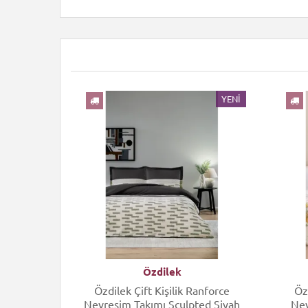
YENI
YENI
Özdilek
kli Çarşaf
Özdilek Çift Kişilik Ranforce
Öz
lgic Bej
Nevresim Takımı Sculpted Siyah
Nev