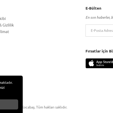
E-Bülten
En son haberler, b
kibi
 Gizlilik
slimat
Fırsatlar için 
maktadır.
nizi
 Adem Tufan Kocabaş. Tüm hakları saklıdır.