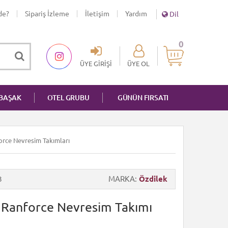
de?
Sipariş İzleme
İletişim
Yardım
Dil
0
ÜYE GIRIŞI
ÜYE OL
NBAŞAK
OTEL GRUBU
GÜNÜN FIRSATI
nforce Nevresim Takımları
8
MARKA
Özdilek
ik Ranforce Nevresim Takımı