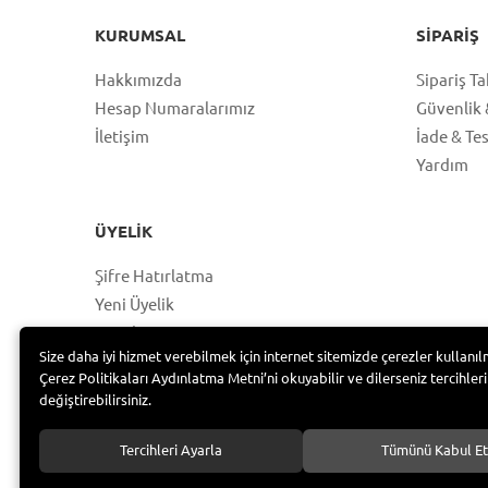
KURUMSAL
SIPARIŞ
Hakkımızda
Sipariş Ta
Hesap Numaralarımız
Güvenlik &
İletişim
İade & Te
Yardım
ÜYELIK
Şifre Hatırlatma
Yeni Üyelik
Hesabım
Size daha iyi hizmet verebilmek için internet sitemizde çerezler kullanıl
Üye Girişi
Çerez Politikaları Aydınlatma Metni’ni okuyabilir ve dilerseniz tercihleri
değiştirebilirsiniz.
Tercihleri Ayarla
Tümünü Kabul Et
Bayramoğlu Group /