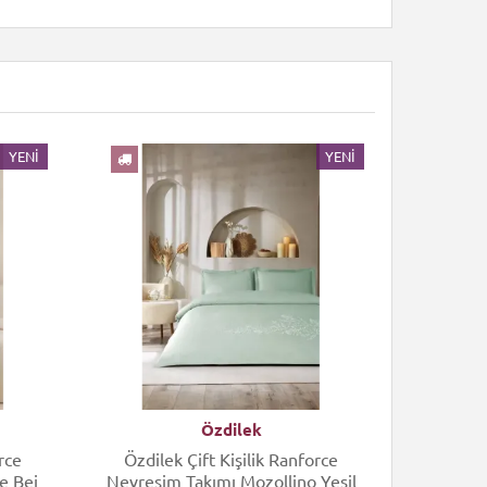
YENI
YENI
Özdilek
rce
Özdilek Çift Kişilik Ranforce
Özdile
e Bej
Nevresim Takımı Mozollino Yeşil
Nevres