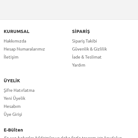
KURUMSAL
SIPARIŞ
Hakkımızda
Sipariş Takibi
Hesap Numaralarımız
Güvenlik & Gizlilik
İletişim
İade & Teslimat
Yardım
ÜYELIK
Şifre Hatırlatma
Yeni Üyelik
Hesabım
Üye Girişi
E-Bülten
En son haberler, bildirimler ve daha fazla tasarım için kaydolun