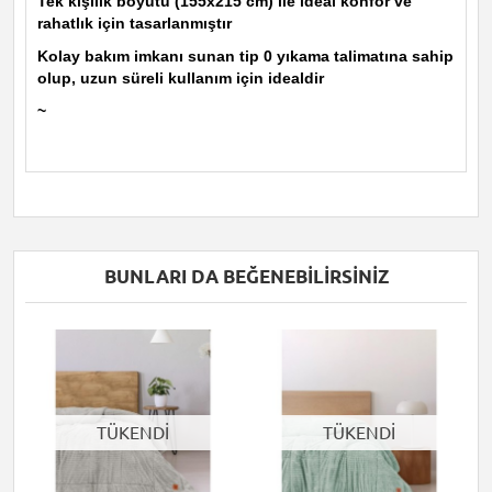
Tek kişilik boyutu (155x215 cm) ile ideal konfor ve
rahatlık için tasarlanmıştır
Kolay bakım imkanı sunan tip 0 yıkama talimatına sahip
olup, uzun süreli kullanım için idealdir
~
BUNLARI DA BEĞENEBILIRSINIZ
TÜKENDİ
TÜKENDİ