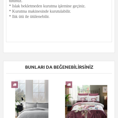
tutunuz.
* Islak bekletmeden kurutma işlemine geçiniz.
* Kurutma makinesinde kurutulabilir.
* Ilık ütü ile ütülenebilir.
BUNLARI DA BEĞENEBILIRSINIZ
I