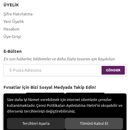
ÜYELIK
Şifre Hatırlatma
Yeni Üyelik
Hesabım
Üye Girişi
E-Bülten
En son haberler, bildirimler ve daha fazla tasarım için kaydolun
GÖNDER
Fırsatlar için Bizi Sosyal Medyada Takip Edin!
Size daha iyi hizmet verebilmek için internet sitemizde çerezler
kullanılmaktadır. Çerez Politikaları Aydınlatma Metni’ni okuyabilir ve
dilerseniz tercihlerinizi değiştirebilirsiniz.
Bayramoğlu Group / Adem Tufan Kocabaş. Tüm hakları saklıdır.
Tercihleri Ayarla
Tümünü Kabul Et