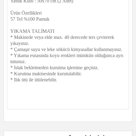
Yastık Kılıfı : 50x70 cm (2 Adet)
Ürün Özellikleri
57 Tel %100 Pamuk
YIKAMA TALİMATI
* Makinede veya elde max. 40 derecede ters çevirerek
yıkayınız.
* Çamaşır suyu ve leke sökücü kimyasallar kullanmayınız.
* Yıkama esnasında koyu renkleri mümkün olduğunca ayrı
tutunuz.
* Islak bekletmeden kurutma işlemine geçiniz.
* Kurutma makinesinde kurutulabilir.
* Ilık ütü ile ütülenebilir.