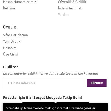
Hesap Numaralarımız
Güvenlik & Gizlilik
İletişim
İade & Teslimat
Yardım
ÜYELIK
Şifre Hatırlatma
Yeni Üyelik
Hesabım
Üye Girişi
E-Bülten
En son haberler, bildirimler ve daha fazla tasarım için kaydolun
GÖNDER
Fırsatlar için Bizi Sosyal Medyada Takip Edin!
Size daha iyi hizmet verebilmek için internet sitemizde çerezler