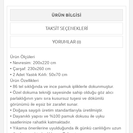
ÜRÜN BILGISI
TAKSIT SEÇENEKLERI
YORUMLAR
(0)
Ürün Ölçüleri
• Nevresim: 200x220 cm
• Çarşaf: 230x260 cm
• 2 Adet Yastık Kılıfı: 50x70 cm
Ürün Özellikleri
• 86 tel sıklığında ve ince pamuk ipliklerle dokunmuştur.
• Özel dokuma tekniği sayesinde sahip olduğu göz alıcı
parlaklığının yanı sıra kusursuz tuşesi ve dökümlü
görünümü ile eşsiz bir zarafet sunar.
• Doğaya saygılı üretim standartlarıyla üretilmiştir.
• Dayanıklı yapısı ve %100 pamuk dokusu ile uyku
saatlerinize rahatlık katmaktadır.
• Yıkama önerilerine uyulduğunda ilk günkü canlılığını uzun