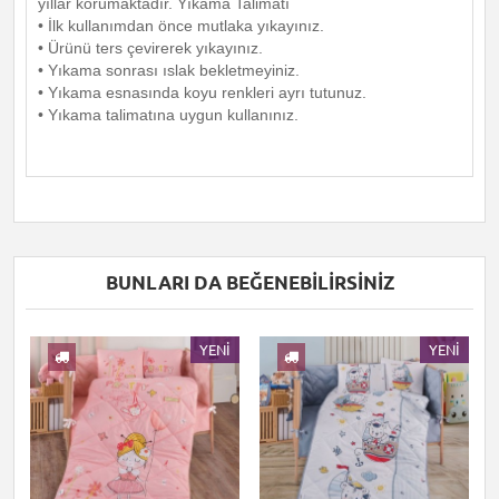
yıllar korumaktadır. Yıkama Talimatı
• İlk kullanımdan önce mutlaka yıkayınız.
• Ürünü ters çevirerek yıkayınız.
• Yıkama sonrası ıslak bekletmeyiniz.
• Yıkama esnasında koyu renkleri ayrı tutunuz.
• Yıkama talimatına uygun kullanınız.
BUNLARI DA BEĞENEBILIRSINIZ
I
YENI
YENI