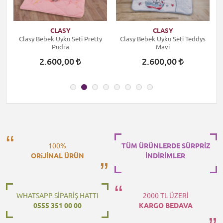
CLASY
CLASY
Clasy Bebek Uyku Seti Pretty
Clasy Bebek Uyku Seti Teddys
Pudra
Mavi
2.600,00
2.600,00
100%
TÜM ÜRÜNLERDE SÜRPRİZ
ORiJİNAL ÜRÜN
İNDİRİMLER
WHATSAPP SİPARİŞ HATTI
2000 TL ÜZERİ
0555 351 00 00
KARGO BEDAVA