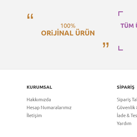
100%
TÜM 
ORiJİNAL ÜRÜN
KURUMSAL
SIPARIŞ
Hakkımızda
Sipariş Ta
Hesap Numaralarımız
Güvenlik &
İletişim
İade & Te
Yardım