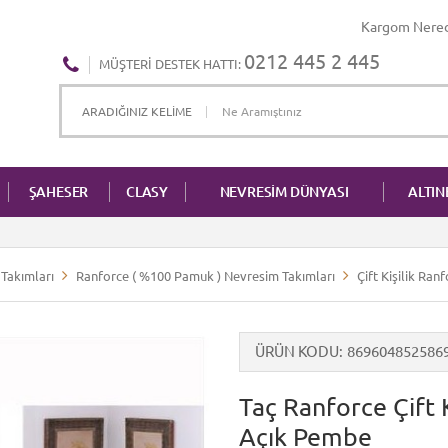
Kargom Nere
0212 445 2 445
MÜŞTERI DESTEK HATTI:
ŞAHESER
CLASY
NEVRESİM DÜNYASI
ALTI
Takımları
Ranforce ( %100 Pamuk ) Nevresim Takımları
Çift Kişilik Ra
ÜRÜN KODU
869604852586
Taç Ranforce Çift 
Açık Pembe