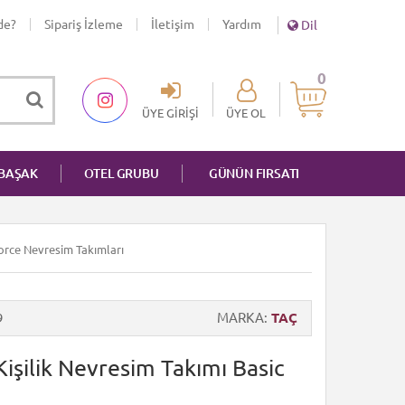
de?
Sipariş İzleme
İletişim
Yardım
Dil
0
ÜYE GIRIŞI
ÜYE OL
NBAŞAK
OTEL GRUBU
GÜNÜN FIRSATI
nforce Nevresim Takımları
9
MARKA
TAÇ
Kişilik Nevresim Takımı Basic