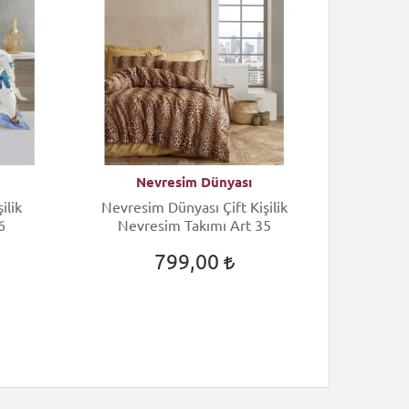
Nevresim Dünyası
N
ilik
Nevresim Dünyası Çift Kişilik
Nevres
6
Nevresim Takımı Art 35
Nev
799,00