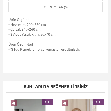
YORUMLAR
(0)
Ürün Ölçüleri
• Nevresim: 200x220 cm
• Çarşaf: 240x260 cm
• 2 Adet Yastık Kılıfı: 50x70 cm
Ürün Özellikleri
• %100 Pamuk ranforce kumaştan üretilmiştir.
BUNLARI DA BEĞENEBILIRSINIZ
I
YENI
YENI