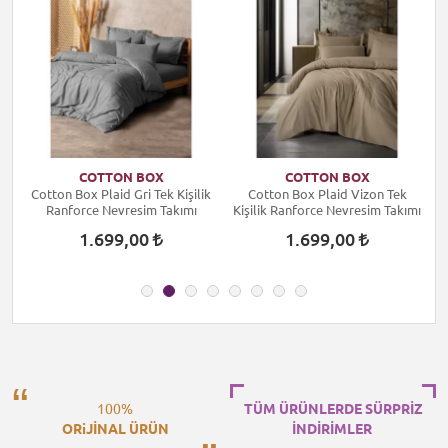
COTTON BOX
COTTON BOX
k
Cotton Box Plaid Gri Tek Kişilik
Cotton Box Plaid Vizon Tek
ı
Ranforce Nevresim Takımı
Kişilik Ranforce Nevresim Takımı
1.699,00
1.699,00
100%
TÜM ÜRÜNLERDE SÜRPRİZ
ORiJİNAL ÜRÜN
İNDİRİMLER