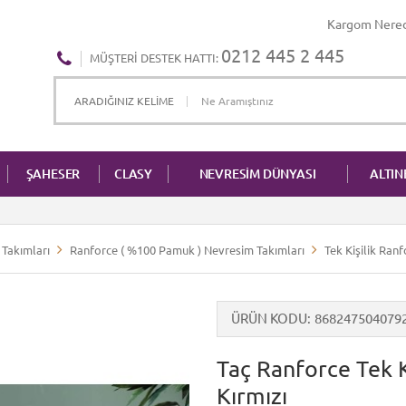
Kargom Nere
0212 445 2 445
MÜŞTERI DESTEK HATTI:
ŞAHESER
CLASY
NEVRESİM DÜNYASI
ALTI
Takımları
Ranforce ( %100 Pamuk ) Nevresim Takımları
Tek Kişilik Ran
ÜRÜN KODU
868247504079
Taç Ranforce Tek K
Kırmızı