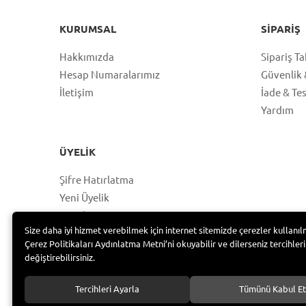
KURUMSAL
SIPARIŞ
Hakkımızda
Sipariş Ta
Hesap Numaralarımız
Güvenlik &
İletişim
İade & Te
Yardım
ÜYELIK
Şifre Hatırlatma
Yeni Üyelik
Hesabım
Size daha iyi hizmet verebilmek için internet sitemizde çerezler kullanıl
Üye Girişi
Çerez Politikaları Aydınlatma Metni’ni okuyabilir ve dilerseniz tercihleri
değiştirebilirsiniz.
Tercihleri Ayarla
Tümünü Kabul Et
Bayramoğlu Group /