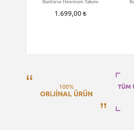
m Takımı
Ranforce Nevresim Takımı
R
1.699,00
100%
TÜM 
ORiJİNAL ÜRÜN