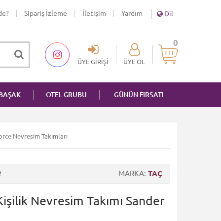
de?
Sipariş İzleme
İletişim
Yardım
Dil
0
ÜYE GIRIŞI
ÜYE OL
NBAŞAK
OTEL GRUBU
GÜNÜN FIRSATI
force Nevresim Takımları
2
MARKA
TAÇ
işilik Nevresim Takımı Sander