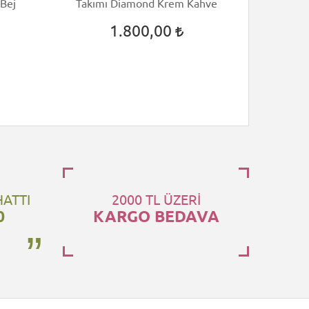
 Bej
Takımı Diamond Krem Kahve
Nevre
1.800,00
HATTI
2000 TL ÜZERİ
0
KARGO BEDAVA