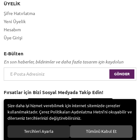
ÜYELIK
Şifre Hatırlatma
Yeni Üyelik
Hesabım
Üye Girişi
E-Bülten
En son haberler, bildirimler ve daha fazla tasarım için kaydolun
GÖNDER
Fırsatlar için Bizi Sosyal Medyada Takip Edin!
Size daha iyi hizmet verebilmek için internet sitemizde çerezler
kullanılmaktadır. Çerez Politikaları Aydınlatma Metni’ni okuyabilir ve
dilerseniz tercihlerinizi değiştirebilirsiniz.
Bayramoğlu Group / Adem Tufan Kocabaş. Tüm hakları saklıdır.
Tercihleri Ayarla
Tümünü Kabul Et