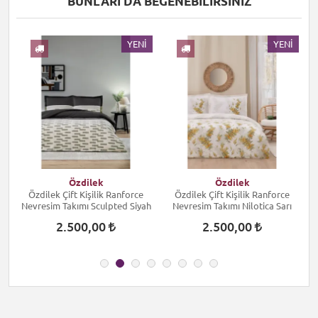
BUNLARI DA BEĞENEBILIRSINIZ
I
YENI
YENI
Özdilek
Özdilek
Özdilek Çift Kişilik Ranforce
Özdilek Çift Kişilik Ranforce
Nevresim Takımı Sculpted Siyah
Nevresim Takımı Nilotica Sarı
2.500,00
2.500,00