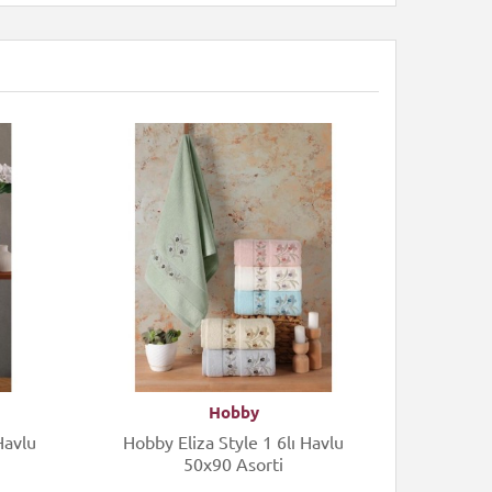
Hobby
Hobby Eliza Style 1 6lı Havlu
Hobby Eli
50x90 Asorti