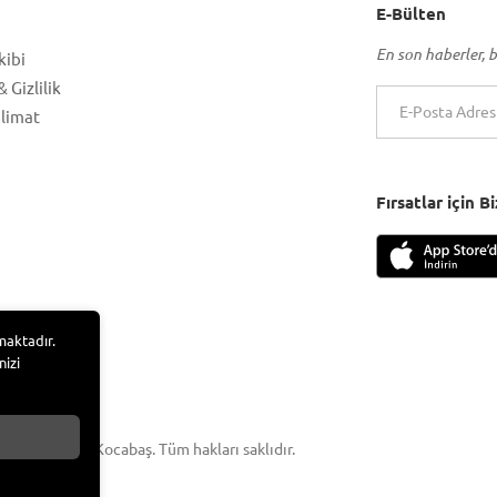
E-Bülten
En son haberler, b
kibi
 Gizlilik
slimat
Fırsatlar için 
maktadır.
nizi
 Adem Tufan Kocabaş. Tüm hakları saklıdır.