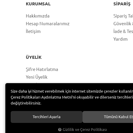
KURUMSAL
SIPARIŞ
Hakkımızda
Sipariş Ta
Hesap Numaralarımız
Güvenlik &
İletişim
İade & Te
Yardım
ÜYELIK
Şifre Hatırlatma
Yeni Üyelik
Hesabım
Size daha iyi hizmet verebilmek için internet sitemizde çerezler kullanıl
Üye Girişi
Çerez Politikaları Aydınlatma Metni’ni okuyabilir ve dilerseniz tercihleri
değiştirebilirsiniz.
Tercihleri Ayarla
Tümünü Kabul Et
Bayramoğlu Group /
Gizlilik ve Çerez Politikası