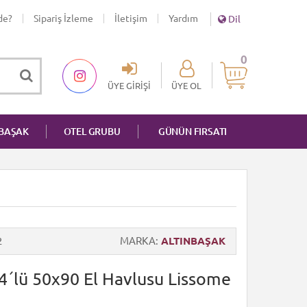
de?
Sipariş İzleme
İletişim
Yardım
Dil
0
ÜYE GIRIŞI
ÜYE OL
NBAŞAK
OTEL GRUBU
GÜNÜN FIRSATI
2
MARKA
ALTINBAŞAK
 4´lü 50x90 El Havlusu Lissome