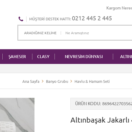
Kargom Nere
0212 445 2 445
MÜŞTERI DESTEK HATTI:
ŞAHESER
CLASY
NEVRESİM DÜNYASI
ALTI
Ana Sayfa
Banyo Grubu
Havlu & Hamam Seti
ÜRÜN KODU
869642270356
Altınbaşak Jakarlı