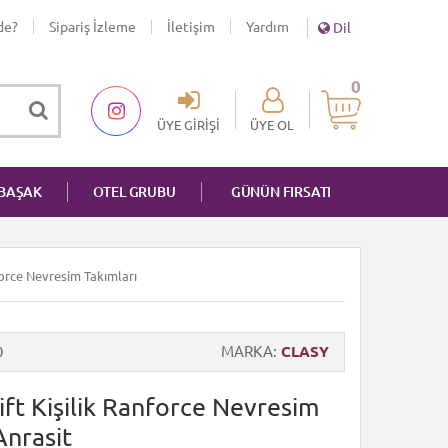
de?
Sipariş İzleme
İletişim
Yardım
Dil
0
ÜYE GIRIŞI
ÜYE OL
NBAŞAK
OTEL GRUBU
GÜNÜN FIRSATI
nforce Nevresim Takımları
0
MARKA
CLASY
ift Kişilik Ranforce Nevresim
Anrasit