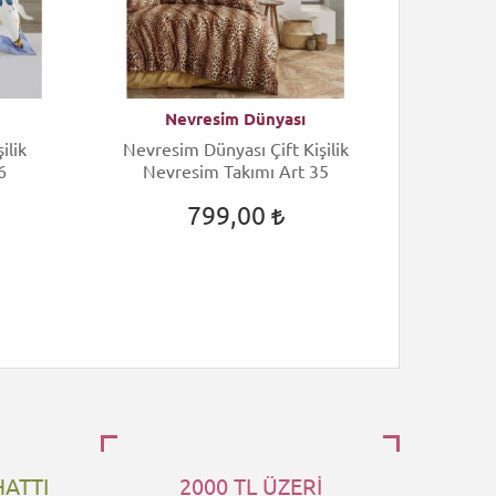
Nevresim Dünyası
N
ilik
Nevresim Dünyası Çift Kişilik
Nevres
6
Nevresim Takımı Art 35
Nev
799,00
HATTI
2000 TL ÜZERİ