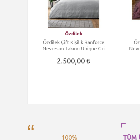
Özdilek
ift Kişilik
Özdilek Çift Kişilik Ranforce
Öz
 Arcane
Nevresim Takımı Unique Gri
Nevr
2.500,00
100%
TÜM 