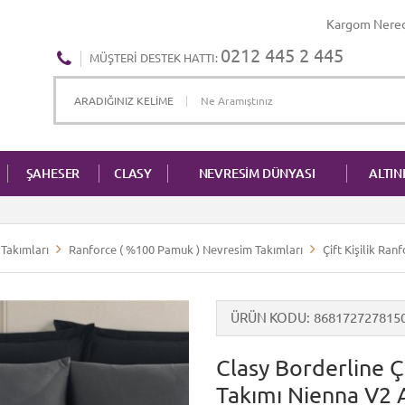
Kargom Nere
0212 445 2 445
MÜŞTERI DESTEK HATTI:
ŞAHESER
CLASY
NEVRESİM DÜNYASI
ALTI
Takımları
Ranforce ( %100 Pamuk ) Nevresim Takımları
Çift Kişilik Ra
ÜRÜN KODU
868172727815
Clasy Borderline Ç
Takımı Nienna V2 