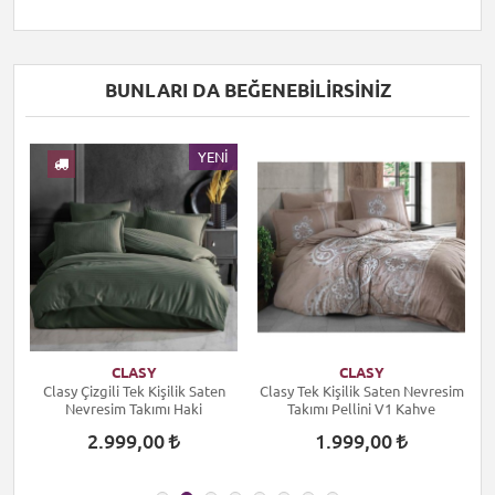
BUNLARI DA BEĞENEBILIRSINIZ
I
YENI
CLASY
CLASY
Clasy Çizgili Tek Kişilik Saten
Clasy Tek Kişilik Saten Nevresim
C
Nevresim Takımı Haki
Takımı Pellini V1 Kahve
2.999,00
1.999,00