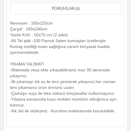
YORUMLAR
(0)
Nevresim : 160x220cm
Çarşaf : 180x240cm
Yastık Kılıfı : 50x70 cm (2 adet)
-84 Tel iplik -100 Pamuk Saten kumaştan üretilmiştir.
Kumaş özelliği insan sağlığına zararlı kimyasal madde
içermemektedir.
YIKAMA TALİMATI
-Makinada veya elde yıkayabilirsiniz max 30 derecede
yıkayınız.
-İlk yıkamayı ılık su ile ters çevirerek yıkayınız.her zaman
ters yıkamanız ürün ömrünü uzatır.
-Çamaşır suyu ile leke sökücü kimyasallar kullanmayınız.
-Yıkama esnasında koyu renkleri mümkün olduğunca ayrı
tutunuz.
-Ilık ütü ile ütüleyiniz. -Kurutma makinasında kurutulabilir.