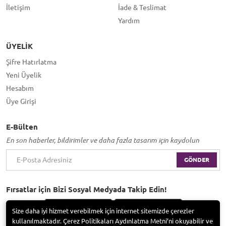
İletişim
İade & Teslimat
Yardım
ÜYELIK
Şifre Hatırlatma
Yeni Üyelik
Hesabım
Üye Girişi
E-Bülten
En son haberler, bildirimler ve daha fazla tasarım için kaydolun
GÖNDER
Fırsatlar için Bizi Sosyal Medyada Takip Edin!
Size daha iyi hizmet verebilmek için internet sitemizde çerezler
kullanılmaktadır. Çerez Politikaları Aydınlatma Metni’ni okuyabilir ve