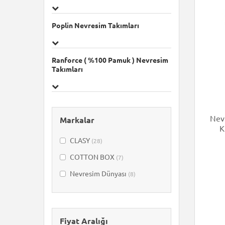
Poplin Nevresim Takımları
Ranforce ( %100 Pamuk ) Nevresim
Takımları
Nev
Markalar
K
CLASY
(28)
COTTON BOX
(7)
Nevresim Dünyası
(8)
Fiyat Aralığı