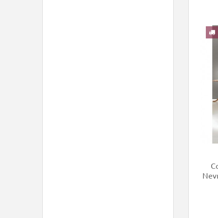
Co
Nevr