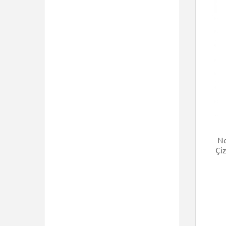
Ne
Çi