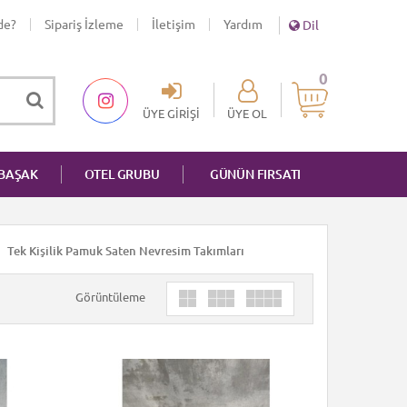
de?
Sipariş İzleme
İletişim
Yardım
Dil
0
ÜYE GIRIŞI
ÜYE OL
NBAŞAK
OTEL GRUBU
GÜNÜN FIRSATI
Tek Kişilik Pamuk Saten Nevresim Takımları
Görüntüleme