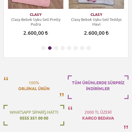
CLASY
CLASY
Clasy Bebek Uyku Seti Pretty
Clasy Bebek Uyku Seti Teddys
Pudra
Mavi
2.600,00
2.600,00
100%
TÜM ÜRÜNLERDE SÜRPRİZ
ORiJİNAL ÜRÜN
İNDİRİMLER
WHATSAPP SİPARİŞ HATTI
2000 TL ÜZERİ
0555 351 00 00
KARGO BEDAVA