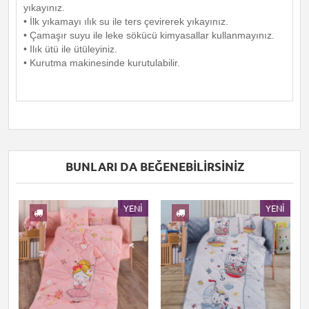
yıkayınız.
• İlk yıkamayı ılık su ile ters çevirerek yıkayınız.
• Çamaşır suyu ile leke sökücü kimyasallar kullanmayınız.
• Ilık ütü ile ütüleyiniz.
• Kurutma makinesinde kurutulabilir.
BUNLARI DA BEĞENEBILIRSINIZ
I
YENI
YENI