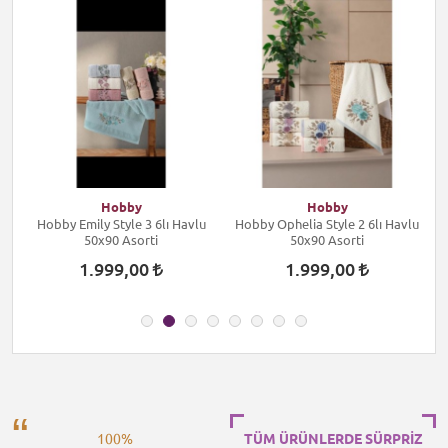
Hobby
Hobby
Hobby Emily Style 3 6lı Havlu
Hobby Ophelia Style 2 6lı Havlu
H
50x90 Asorti
50x90 Asorti
1.999,00
1.999,00
100%
TÜM ÜRÜNLERDE SÜRPRİZ