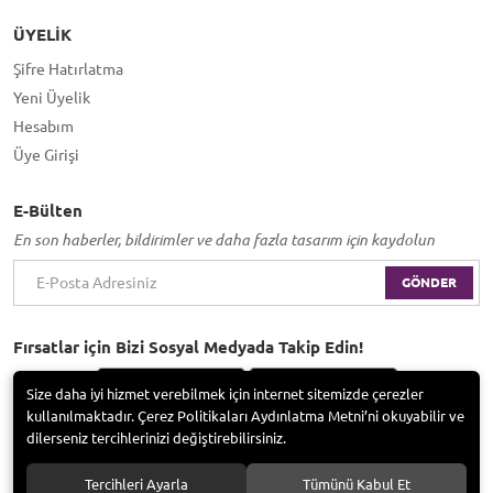
ÜYELIK
Şifre Hatırlatma
Yeni Üyelik
Hesabım
Üye Girişi
E-Bülten
En son haberler, bildirimler ve daha fazla tasarım için kaydolun
GÖNDER
Fırsatlar için Bizi Sosyal Medyada Takip Edin!
Size daha iyi hizmet verebilmek için internet sitemizde çerezler
kullanılmaktadır. Çerez Politikaları Aydınlatma Metni’ni okuyabilir ve
dilerseniz tercihlerinizi değiştirebilirsiniz.
Bayramoğlu Group / Adem Tufan Kocabaş. Tüm hakları saklıdır.
Tercihleri Ayarla
Tümünü Kabul Et