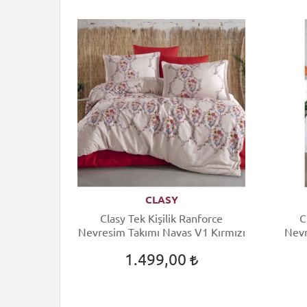
CLASY
force
Clasy Tek Kişilik Ranforce
C
lin V1
Nevresim Takımı Navas V1 Kırmızı
Nevr
1.499,00