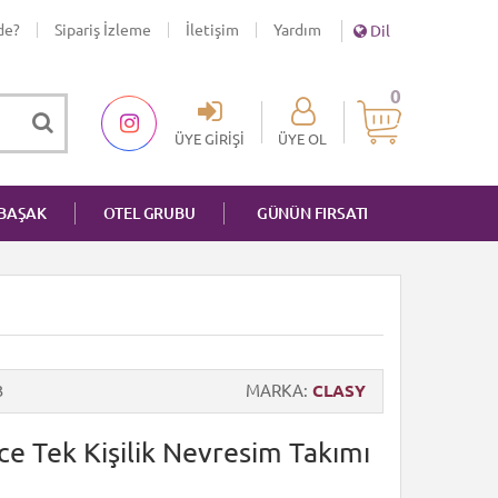
de?
Sipariş İzleme
İletişim
Yardım
Dil
0
ÜYE GIRIŞI
ÜYE OL
NBAŞAK
OTEL GRUBU
GÜNÜN FIRSATI
3
MARKA
CLASY
e Tek Kişilik Nevresim Takımı