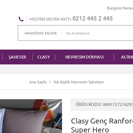
Kargom Nere
0212 445 2 445
MÜŞTERI DESTEK HATTI:
ŞAHESER
CLASY
NEVRESİM DÜNYASI
ALTI
Ana Sayfa
Tek Kişilik Nevresim Takımları
ÜRÜN KODU
868172721829
Clasy Genç Ranforc
Super Hero