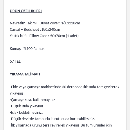
ÜRÜN ÖZELLİKLERİ
Nevresim Takımı– Duvet cover: 160x220cm
Çarşaf – Bedsheet :180x240cm
Yastık kılıfı - Pillow Case : 50x70cm (1 adet)
Kumaş : %100 Pamuk
57 TEL
YIKAMA TALİMATI
-Elde veya çamaşır makinesinde 30 derecede ılık suda ters çevirerek
yıkayınız.
-Çamaşır suyu kullanmayınız
-Düşük ısıda yıkayınız.
-Islak bekletmeyiniz.
-Düşük devirde tamburlu kurutucuda kurutabilirsiniz.
-İlk yıkamada ürünü ters çevirerek yıkayınız.Bu tüm ürünler için