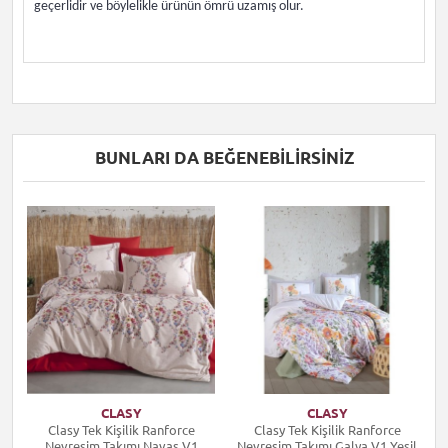
geçerlidir ve böylelikle ürünün ömrü uzamış olur.
BUNLARI DA BEĞENEBILIRSINIZ
CLASY
CLASY
Clasy Tek Kişilik Ranforce
Clasy Tek Kişilik Ranforce
Nevresim Takımı Navas V1
Nevresim Takımı Galya V1 Yeşil
N