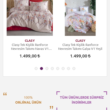
CLASY
CLASY
Clasy Tek Kişilik Ranforce
Clasy Tek Kişilik Ranforce
Nevresim Takımı Navas V1
Nevresim Takımı Galya V1 Yeşil
N
Kırmızı
1.499,00
1.499,00
100%
TÜM ÜRÜNLERDE SÜRPRİZ
ORiJİNAL ÜRÜN
İNDİRİMLER