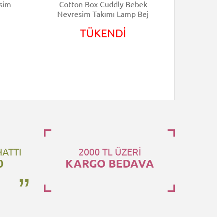
sim
Cotton Box Cuddly Bebek
Cott
Nevresim Takımı Lamp Bej
Nevre
TÜKENDİ
HATTI
2000 TL ÜZERİ
0
KARGO BEDAVA