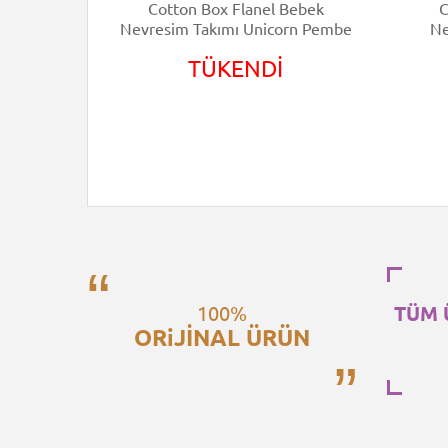
Bebek
Cotton Box Flanel Bebek
C
yalı Mint
Nevresim Takımı Unicorn Pembe
Ne
TÜKENDİ
100%
TÜM 
ORiJİNAL ÜRÜN