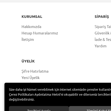
KURUMSAL
SIPARIŞ
Hakkımızda
Sipariş Ta
Hesap Numaralarımız
Güvenlik &
İletişim
İade & Te
Yardım
ÜYELIK
Şifre Hatırlatma
Yeni Üyelik
Hesabım
Size daha iyi hizmet verebilmek için internet sitemizde çerezler kullanıl
Üye Girişi
Çerez Politikaları Aydınlatma Metni’ni okuyabilir ve dilerseniz tercihleri
değiştirebilirsiniz.
Tercihleri Ayarla
Tümünü Kabul Et