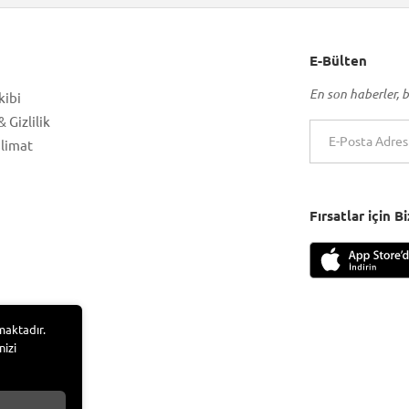
E-Bülten
En son haberler, b
kibi
 Gizlilik
slimat
Fırsatlar için 
maktadır.
nizi