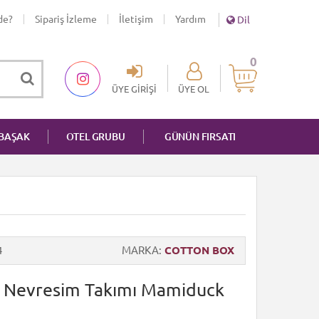
de?
Sipariş İzleme
İletişim
Yardım
Dil
0
ÜYE GIRIŞI
ÜYE OL
NBAŞAK
OTEL GRUBU
GÜNÜN FIRSATI
4
MARKA
COTTON BOX
 Nevresim Takımı Mamiduck