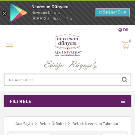
Nevresim Dünyası
GÖRÜNTÜLE
Nevresim Dünyası
ÜCRETSİZ - Google Play
Dil
0
FILTRELE
Ana Sayfa
Bebek Ürünleri
Bebek Nevresim Takımları