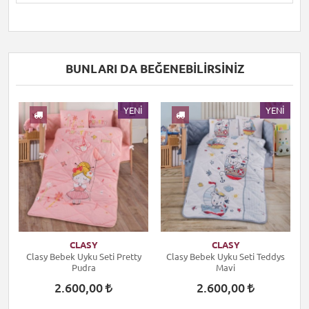
BUNLARI DA BEĞENEBILIRSINIZ
I
YENI
YENI
CLASY
CLASY
Clasy Bebek Uyku Seti Pretty
Clasy Bebek Uyku Seti Teddys
Pudra
Mavi
2.600,00
2.600,00