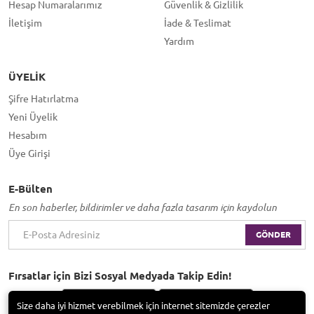
Hesap Numaralarımız
Güvenlik & Gizlilik
İletişim
İade & Teslimat
Yardım
ÜYELIK
Şifre Hatırlatma
Yeni Üyelik
Hesabım
Üye Girişi
E-Bülten
En son haberler, bildirimler ve daha fazla tasarım için kaydolun
GÖNDER
Fırsatlar için Bizi Sosyal Medyada Takip Edin!
Size daha iyi hizmet verebilmek için internet sitemizde çerezler