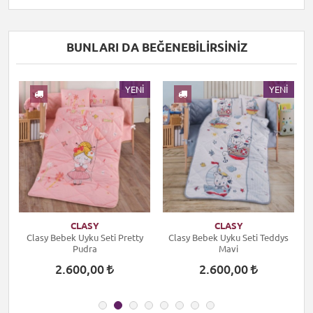
BUNLARI DA BEĞENEBILIRSINIZ
I
YENI
YENI
CLASY
CLASY
Clasy Bebek Uyku Seti Pretty
Clasy Bebek Uyku Seti Teddys
Pudra
Mavi
2.600,00
2.600,00