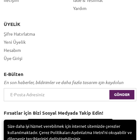
İletişim
İade & Teslimat
Yardım
ÜYELIK
Şifre Hatırlatma
Yeni Üyelik
Hesabım
Üye Girişi
E-Bülten
En son haberler, bildirimler ve daha fazla tasarım için kaydolun
GÖNDER
Fırsatlar için Bizi Sosyal Medyada Takip Edin!
Size daha iyi hizmet verebilmek için internet sitemizde çerezler
kullanılmaktadır. Çerez Politikaları Aydınlatma Metni’ni okuyabilir ve
dilerseniz tercihlerinizi değiştirebilirsiniz.