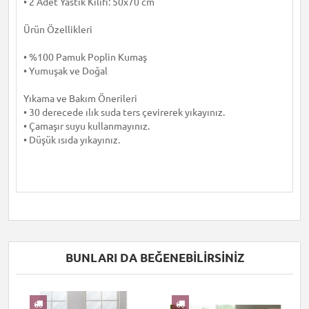
• 2 Adet Yastık Kılıfı: 50x70 cm
Ürün Özellikleri
• %100 Pamuk Poplin Kumaş
• Yumuşak ve Doğal
Yıkama ve Bakım Önerileri
• 30 derecede ılık suda ters çevirerek yıkayınız.
• Çamaşır suyu kullanmayınız.
• Düşük ısıda yıkayınız.
BUNLARI DA BEĞENEBILIRSINIZ
I