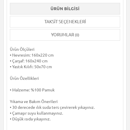
ÜRÜN BILGISI
TAKSIT SEÇENEKLERI
YORUMLAR
(0)
Ürün Ölçüleri
• Nevresim: 160x220 cm
• Çarşaf: 160x240 cm
• Yastık Kılıfı: 50x70 cm
Ürün Özellikleri
• Malzeme: %100 Pamuk
Yıkama ve Bakım Önerileri
• 30 derecede ılık suda ters çevirerek yıkayınız.
• Çamaşır suyu kullanmayınız.
• Düşük ısıda yıkayınız.