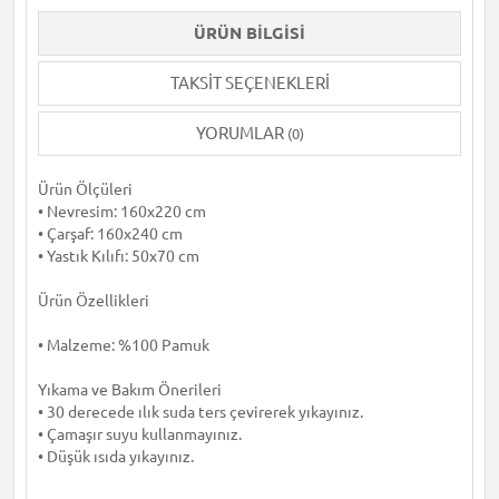
ÜRÜN BILGISI
TAKSIT SEÇENEKLERI
YORUMLAR
(0)
Ürün Ölçüleri
• Nevresim: 160x220 cm
• Çarşaf: 160x240 cm
• Yastık Kılıfı: 50x70 cm
Ürün Özellikleri
• Malzeme: %100 Pamuk
Yıkama ve Bakım Önerileri
• 30 derecede ılık suda ters çevirerek yıkayınız.
• Çamaşır suyu kullanmayınız.
• Düşük ısıda yıkayınız.