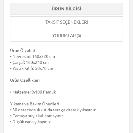
ÜRÜN BILGISI
TAKSIT SEÇENEKLERI
YORUMLAR
(0)
Ürün Ölçüleri
• Nevresim: 160x220 cm
• Çarşaf: 160x240 cm
• Yastık Kılıfı: 50x70 cm
Ürün Özellikleri
• Malzeme: %100 Pamuk
Yıkama ve Bakım Önerileri
• 30 derecede ılık suda ters çevirerek yıkayınız.
• Çamaşır suyu kullanmayınız.
• Düşük ısıda yıkayınız.