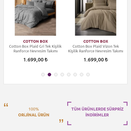
COTTON BOX
COTTON BOX
k
Cotton Box Plaid Gri Tek Kişilik
Cotton Box Plaid Vizon Tek
ı
Ranforce Nevresim Takımı
Kişilik Ranforce Nevresim Takımı
1.699,00
1.699,00
100%
TÜM ÜRÜNLERDE SÜRPRİZ
ORiJİNAL ÜRÜN
İNDİRİMLER