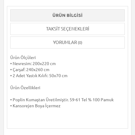
ÜRÜN BILGISI
TAKSIT SEÇENEKLERI
YORUMLAR
(0)
Ürün Ölçüleri
• Nevresim: 200x220 cm
• Çarşaf: 240x260 cm
• 2 Adet Yastık Kılıfı: 50x70 cm
Ürün Özellikleri
• Poplin Kumaştan Üretilmiştir. 59-61 Tel % 100 Pamuk
• Kansorejen Boya İçermez