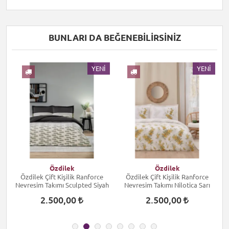
BUNLARI DA BEĞENEBILIRSINIZ
I
YENI
YENI
Özdilek
Özdilek
Özdilek Çift Kişilik Ranforce
Özdilek Çift Kişilik Ranforce
Nevresim Takımı Sculpted Siyah
Nevresim Takımı Nilotica Sarı
2.500,00
2.500,00