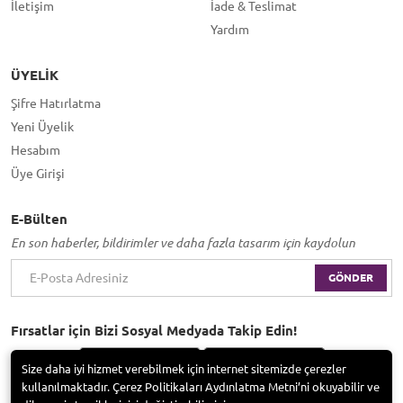
İletişim
İade & Teslimat
Yardım
ÜYELIK
Şifre Hatırlatma
Yeni Üyelik
Hesabım
Üye Girişi
E-Bülten
En son haberler, bildirimler ve daha fazla tasarım için kaydolun
GÖNDER
Fırsatlar için Bizi Sosyal Medyada Takip Edin!
Size daha iyi hizmet verebilmek için internet sitemizde çerezler
kullanılmaktadır. Çerez Politikaları Aydınlatma Metni’ni okuyabilir ve