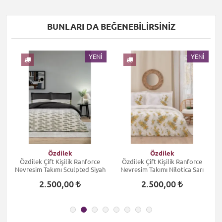
BUNLARI DA BEĞENEBILIRSINIZ
I
YENI
YENI
Özdilek
Özdilek
Özdilek Çift Kişilik Ranforce
Özdilek Çift Kişilik Ranforce
Nevresim Takımı Sculpted Siyah
Nevresim Takımı Nilotica Sarı
2.500,00
2.500,00