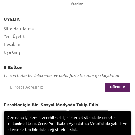
Yardım
ÜYELIK
Şifre Hatırlatma
Yeni Üyelik
Hesabım
Üye Girişi
E-Bülten
En son haberler, bildirimler ve daha fazla tasarım için kaydolun
GÖNDER
Fırsatlar için Bizi Sosyal Medyada Takip Edin!
Size daha iyi hizmet verebilmek için internet sitemizde çerezler
kullanılmaktadır. Çerez Politikaları Aydınlatma Metni’ni okuyabilir ve
dilerseniz tercihlerinizi değiştirebilirsiniz.