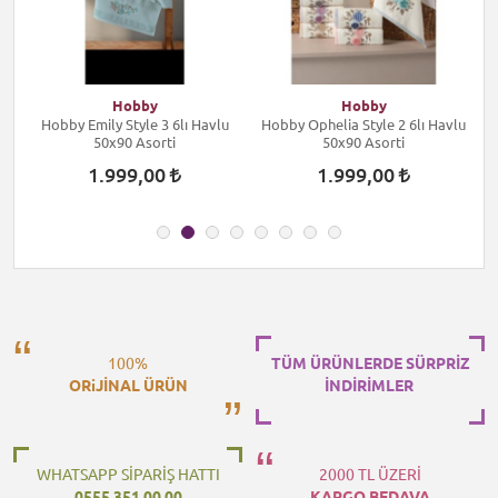
Hobby
Hobby
Hobby Emily Style 3 6lı Havlu
Hobby Ophelia Style 2 6lı Havlu
H
50x90 Asorti
50x90 Asorti
1.999,00
1.999,00
100%
TÜM ÜRÜNLERDE SÜRPRİZ
ORiJİNAL ÜRÜN
İNDİRİMLER
WHATSAPP SİPARİŞ HATTI
2000 TL ÜZERİ
0555 351 00 00
KARGO BEDAVA