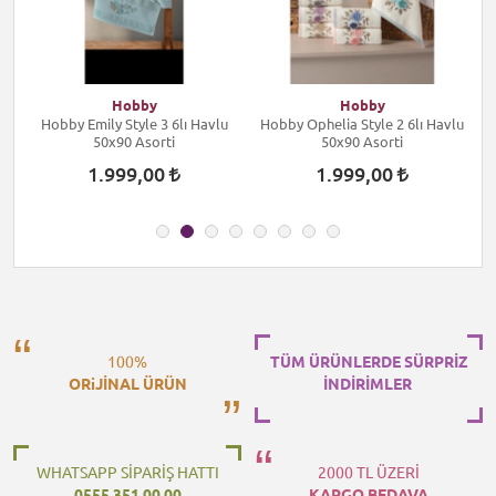
Hobby
Hobby
Hobby Emily Style 3 6lı Havlu
Hobby Ophelia Style 2 6lı Havlu
H
50x90 Asorti
50x90 Asorti
1.999,00
1.999,00
100%
TÜM ÜRÜNLERDE SÜRPRİZ
ORiJİNAL ÜRÜN
İNDİRİMLER
WHATSAPP SİPARİŞ HATTI
2000 TL ÜZERİ
0555 351 00 00
KARGO BEDAVA