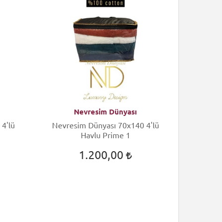
Nevresim Dünyası
N
4'lü
Nevresim Dünyası 70x140 4'lü
Nevres
Havlu Prime 1
1.200,00