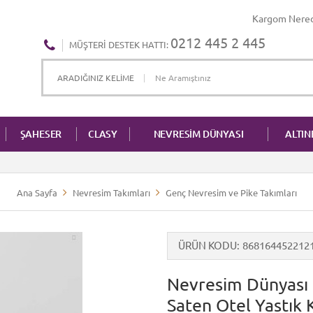
Kargom Nere
0212 445 2 445
MÜŞTERI DESTEK HATTI:
ŞAHESER
CLASY
NEVRESİM DÜNYASI
ALTI
Ana Sayfa
Nevresim Takımları
Genç Nevresim ve Pike Takımları
ÜRÜN KODU
868164452212
Nevresim Dünyası 
Saten Otel Yastık K