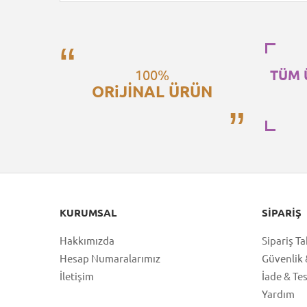
100%
TÜM 
ORiJİNAL ÜRÜN
KURUMSAL
SIPARIŞ
Hakkımızda
Sipariş Ta
Hesap Numaralarımız
Güvenlik &
İletişim
İade & Te
Yardım