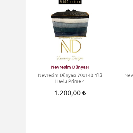
sı
Nevresim Dünyası
40 4'lü
Nevresim Dünyası 70x140 4'lü
Nev
Havlu Prime 4
1.200,00