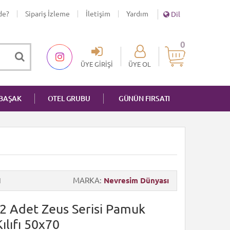
de?
Sipariş İzleme
İletişim
Yardım
Dil
0
ÜYE GIRIŞI
ÜYE OL
NBAŞAK
OTEL GRUBU
GÜNÜN FIRSATI
1
MARKA
Nevresim Dünyası
2 Adet Zeus Serisi Pamuk
ılıfı 50x70