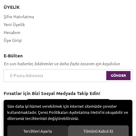
ÜYELIK
Şifre Hatırlatma
Yeni Üyelik
Hesabım
Üye Girişi
E-Bülten
En son haberler, bildirimler ve daha fazla tasarım için kaydolun
GÖNDER
Fırsatlar için Bizi Sosyal Medyada Takip Edin!
Size daha iyi hizmet verebilmek için internet sitemizde çerezler
kullanılmaktadır. Çerez Politikaları Aydınlatma Metni’ni okuyabilir ve
dilerseniz tercihlerinizi değiştirebilirsiniz.
Bayramoğlu Group / Adem Tufan Kocabaş. Tüm hakları saklıdır.
Tercihleri Ayarla
Tümünü Kabul Et