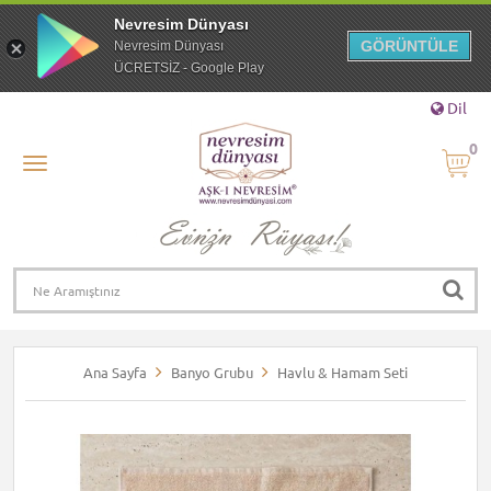
Nevresim Dünyası
GÖRÜNTÜLE
Nevresim Dünyası
ÜCRETSİZ - Google Play
Dil
0
Ana Sayfa
Banyo Grubu
Havlu & Hamam Seti