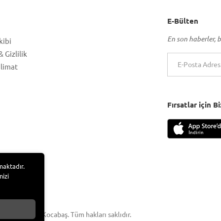
E-Bülten
En son haberler, b
kibi
 Gizlilik
slimat
Fırsatlar için 
maktadır.
nizi
 Adem Tufan Kocabaş. Tüm hakları saklıdır.