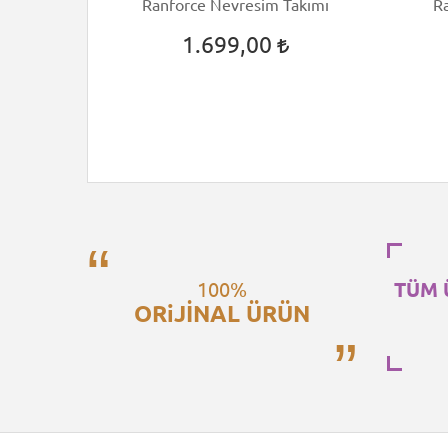
m Takımı
Ranforce Nevresim Takımı
R
1.699,00
100%
TÜM 
ORiJİNAL ÜRÜN