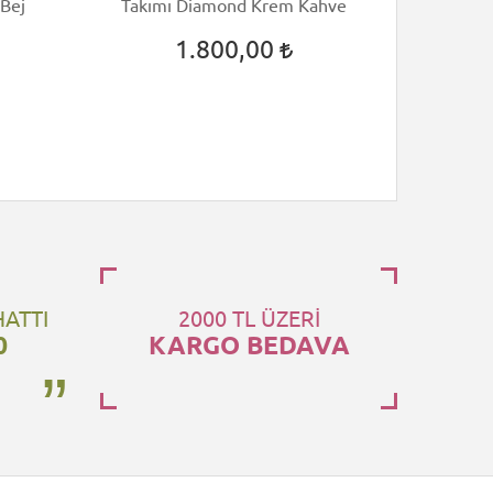
 Bej
Takımı Diamond Krem Kahve
Nevre
1.800,00
HATTI
2000 TL ÜZERİ
0
KARGO BEDAVA