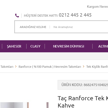
Kargom Nere
0212 445 2 445
MÜŞTERI DESTEK HATTI:
ŞAHESER
CLASY
NEVRESİM DÜNYASI
ALTI
Takımları
Ranforce ( %100 Pamuk ) Nevresim Takımları
Tek Kişilik Ran
ÜRÜN KODU
868247510402
Taç Ranforce Tek K
Kahve