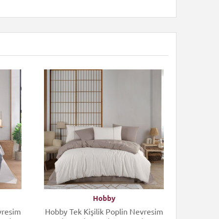
Hobby
vresim
Hobby Tek Kişilik Poplin Nevresim
Cott