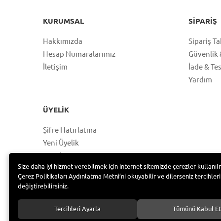
KURUMSAL
SIPARIŞ
Hakkımızda
Sipariş Ta
Hesap Numaralarımız
Güvenlik &
İletişim
İade & Te
Yardım
ÜYELIK
Şifre Hatırlatma
Yeni Üyelik
Hesabım
Size daha iyi hizmet verebilmek için internet sitemizde çerezler kullanıl
Üye Girişi
Çerez Politikaları Aydınlatma Metni’ni okuyabilir ve dilerseniz tercihleri
değiştirebilirsiniz.
Tercihleri Ayarla
Tümünü Kabul Et
Bayramoğlu Group /