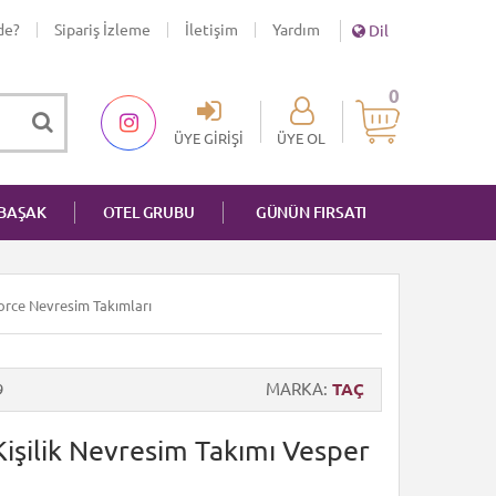
de?
Sipariş İzleme
İletişim
Yardım
Dil
0
ÜYE GIRIŞI
ÜYE OL
NBAŞAK
OTEL GRUBU
GÜNÜN FIRSATI
force Nevresim Takımları
9
MARKA
TAÇ
işilik Nevresim Takımı Vesper