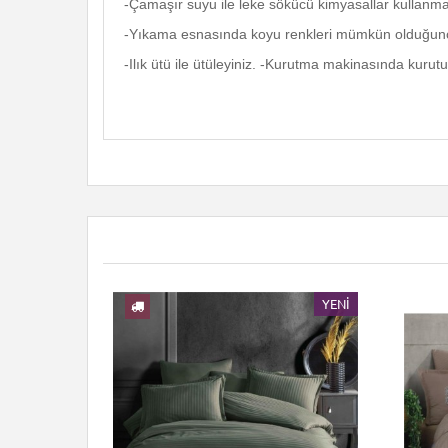
-Çamaşır suyu ile leke sökücü kimyasallar kullanma
-Yıkama esnasında koyu renkleri mümkün olduğunc
-Ilık ütü ile ütüleyiniz. -Kurutma makinasında kurutul
YENI
YENI