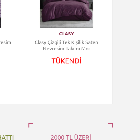
CLASY
vresim
Clasy Çizgili Tek Kişilik Saten
Clasy Te
Nevresim Takımı Mor
Ta
TÜKENDİ
HATTI
2000 TL ÜZERİ