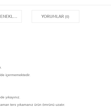
TAKSIT SEÇENEKLERI
YORUMLAR
(0)
r.
dde içermemektedir.
de yıkayınız.
er zaman ters yıkamanız ürün ömrünü uzatır.