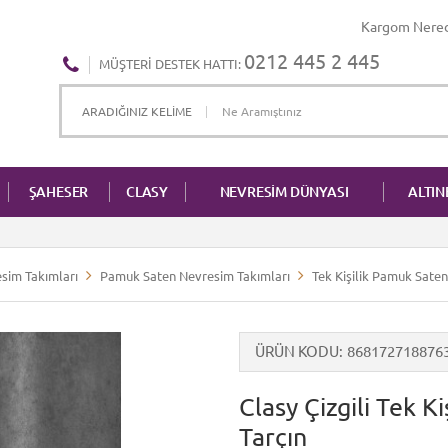
Kargom Nere
0212 445 2 445
MÜŞTERI DESTEK HATTI:
ŞAHESER
CLASY
NEVRESİM DÜNYASI
ALTI
sim Takımları
Pamuk Saten Nevresim Takımları
Tek Kişilik Pamuk Sate
ÜRÜN KODU
868172718876
Clasy Çizgili Tek K
Tarçın