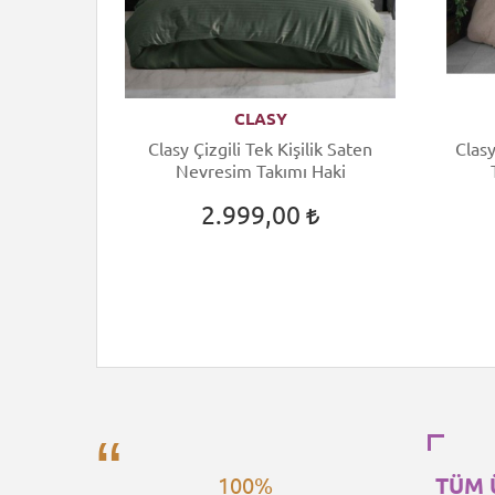
CLASY
ik Saten
Clasy Çizgili Tek Kişilik Saten
Clasy
açayı
Nevresim Takımı Haki
2.999,00
100%
TÜM 