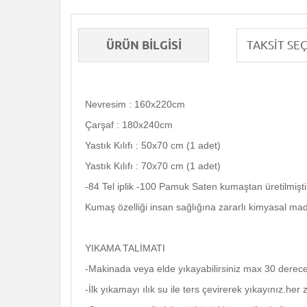
ÜRÜN BILGISI
Nevresim : 160x220cm
Çarşaf : 180x240cm
Yastık Kılıfı : 50x70 cm (1 adet)
Yastık Kılıfı : 70x70 cm (1 adet)
-84 Tel iplik -100 Pamuk Saten kumaştan üretilmişti
Kumaş özelliği insan sağlığına zararlı kimyasal ma
YIKAMA TALİMATI
-Makinada veya elde yıkayabilirsiniz max 30 derece
-İlk yıkamayı ılık su ile ters çevirerek yıkayınız.h