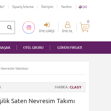
de?
Sipariş İzleme
İletişim
Yardım
Dil
0
ÜYE GIRIŞI
ÜYE OL
NBAŞAK
OTEL GRUBU
GÜNÜN FIRSATI
n Nevresim Takımları
3
MARKA
CLASY
işilik Saten Nevresim Takımı